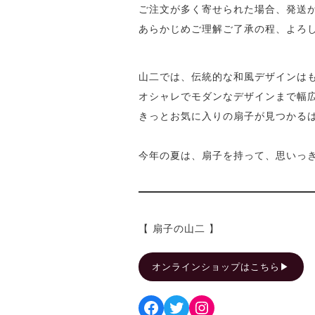
ご注文が多く寄せられた場合、発送が
あらかじめご理解ご了承の程、よろ
山二では、伝統的な和風デザインは
オシャレでモダンなデザインまで幅
きっとお気に入りの扇子が見つかる
今年の夏は、扇子を持って、思いっ
【 扇子の山二 】
オンラインショップはこちら▶︎
Facebook
Twitter
Instagram