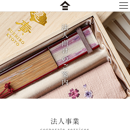
togg
nav
法人向けのご案内
法人事業
corporate services