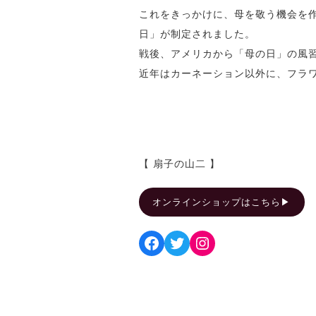
これをきっかけに、母を敬う機会を作
日」が制定されました。
戦後、アメリカから「母の日」の風
近年はカーネーション以外に、フラ
【 扇子の山二 】
オンラインショップはこちら▶︎
Facebook
Twitter
Instagram