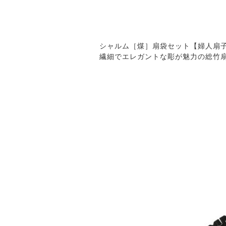
シャルム［煤］扇袋セット【婦人扇子
繊細でエレガントな彫が魅力の総竹