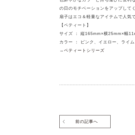
の日のモチベーションをアップして
扇子はエコ＆軽量なアイテムで人気
【ペティート】
サイズ ： 縦165mm×横25mm×幅1
カラー ： ピンク、イエロー、ライ
→
ペティートシリーズ
前の記事へ